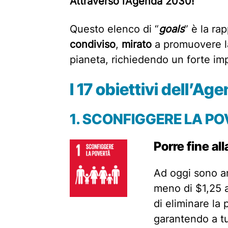
Attraverso l’Agenda 2030!
Questo elenco di “
goals
” è la r
condiviso
,
mirato
a promuovere la
pianeta, richiedendo un forte im
I 17 obiettivi dell’A
1.
SCONFIGGERE LA PO
Porre fine al
Ad oggi sono a
meno di $1,25 al
di eliminare la
garantendo a tut