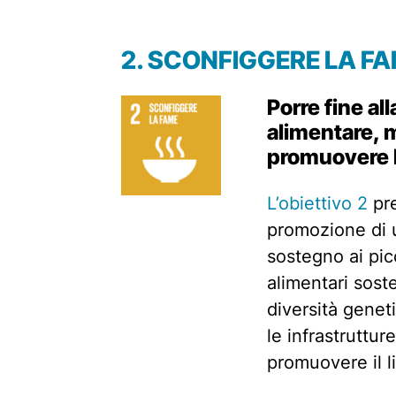
2.
SCONFIGGERE LA F
Porre fine al
alimentare, m
promuovere l
L’obiettivo 2
pre
promozione di u
sostegno ai picc
alimentari soste
diversità geneti
le infrastruttur
promuovere il li