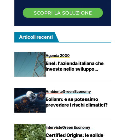
Articoli recenti
Agenda 2030
Enel: l’azienda italiana che
investe nello sviluppo
sostenibile.
Ambiente
Green Economy
Eoliann: e se potessimo
prevedere i rischi climatici?
Interviste
Green Economy
Certified Origins: le solide