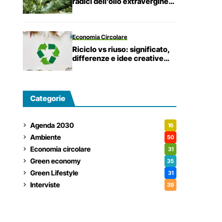
radici dell’olio extravergine
d’oliva
Economia Circolare
Riciclo vs riuso: significato,
differenze e idee creative
fai-da-te
Categorie
Agenda 2030
16
Ambiente
50
Economia circolare
31
Green economy
35
Green Lifestyle
31
Interviste
39