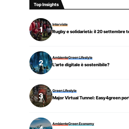
Top Insights
Interviste
Rugby e solidarietà: il 20 settembre t
Ambiente
Green Lifestyle
L’arte digitale è sostenibile?
Green Lifestyle
Major Virtual Tunnel: Easy4green port
Ambiente
Green Economy