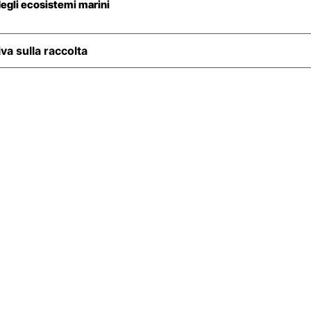
egli ecosistemi marini
va sulla raccolta
Le Tue Preferenze Relative Alla Priv