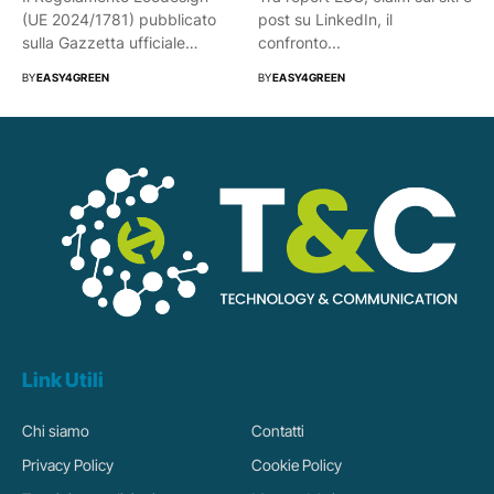
(UE 2024/1781) pubblicato
post su LinkedIn, il
sulla Gazzetta ufficiale
confronto...
dell’Unione europea a...
BY
EASY4GREEN
BY
EASY4GREEN
Link Utili
Chi siamo
Contatti
Privacy Policy
Cookie Policy