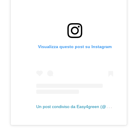
Visualizza questo post su Instagram
U
n post condiviso da Easy4green (@easy4green)