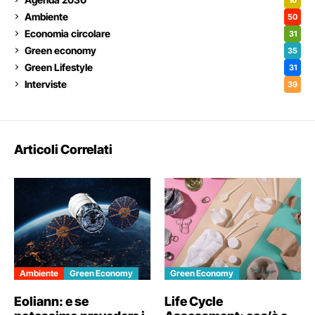
Ambiente
50
Economia circolare
31
Green economy
35
Green Lifestyle
31
Interviste
39
Articoli Correlati
Ambiente
Green Economy
Green Economy
Eoliann: e se
Life Cycle