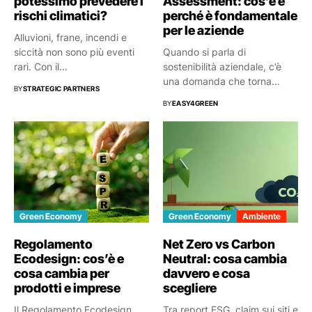
potessimo prevedere i
Assessment: cos’è e
rischi climatici?
perché è fondamentale
per le aziende
Alluvioni, frane, incendi e
siccità non sono più eventi
Quando si parla di
rari. Con il...
sostenibilità aziendale, c’è
una domanda che torna
BY
STRATEGIC PARTNERS
spesso:...
BY
EASY4GREEN
Green Economy
Green Economy
Ambiente
Regolamento
Net Zero vs Carbon
Ecodesign: cos’è e
Neutral: cosa cambia
cosa cambia per
davvero e cosa
prodotti e imprese
scegliere
Il Regolamento Ecodesign
Tra report ESG, claim sui siti e