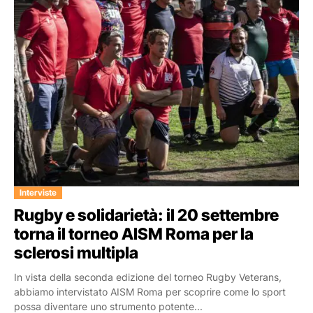
Interviste
Rugby e solidarietà: il 20 settembre
torna il torneo AISM Roma per la
sclerosi multipla
In vista della seconda edizione del torneo Rugby Veterans,
abbiamo intervistato AISM Roma per scoprire come lo sport
possa diventare uno strumento potente...