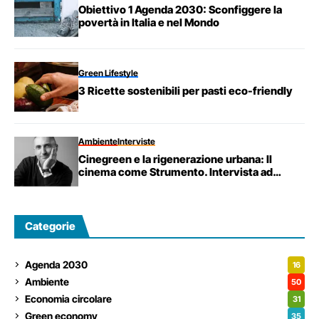
Obiettivo 1 Agenda 2030: Sconfiggere la
povertà in Italia e nel Mondo
Green Lifestyle
3 Ricette sostenibili per pasti eco-friendly
Ambiente
Interviste
Cinegreen e la rigenerazione urbana: Il
cinema come Strumento. Intervista ad
Enrico Giraudi, Partner di Brand for the City.
Categorie
Agenda 2030
16
Ambiente
50
Economia circolare
31
Green economy
35