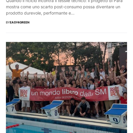
Quando il riciclo incontra il tessile tecnico: il progetto di Parà
mostra come uno scarto post-consumo possa diventare un
prodotto durevole, performante e...
BY
EASY4GREEN