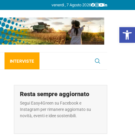
venerdì , 7 Agosto 2026
Open
INTERVISTE
Resta sempre aggiornato
Segui Easy4Green su Facebook e
Instagram per rimanere aggiornato su
novità, eventi e idee sostenibili.