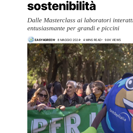
sostenibilità
Dalle Masterclass ai laboratori interatt
entusiasmante per grandi e piccini
EASY4GREEN
8 MAGGIO 2024
4 MINS READ
9.8K VIEWS