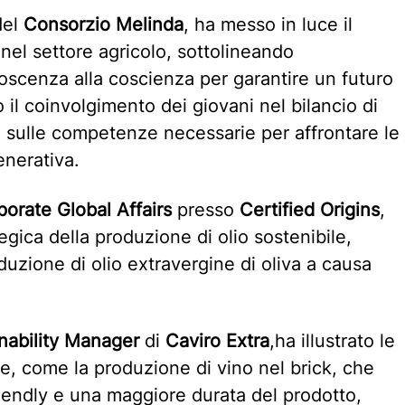
del
Consorzio Melinda
, ha messo in luce il
 nel settore agricolo, sottolineando
noscenza alla coscienza per garantire un futuro
 il coinvolgimento dei giovani nel bilancio di
o sulle competenze necessarie per affrontare le
enerativa.
porate Global Affairs
presso
Certified Origins
,
egica della produzione di olio sostenibile,
duzione di olio extravergine di oliva a causa
inability Manager
di
Caviro Extra
,ha illustrato le
ale, come la produzione di vino nel brick, che
riendly e una maggiore durata del prodotto,