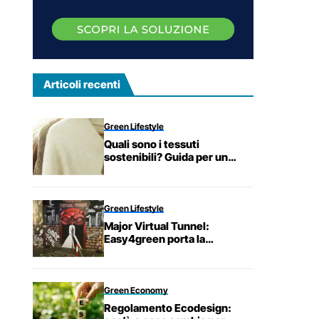
Articoli recenti
Green Lifestyle
Quali sono i tessuti
sostenibili? Guida per un
armadio eco-friendly
Green Lifestyle
Major Virtual Tunnel:
Easy4green porta la
sostenibilità nel metaverso
Green Economy
Regolamento Ecodesign: