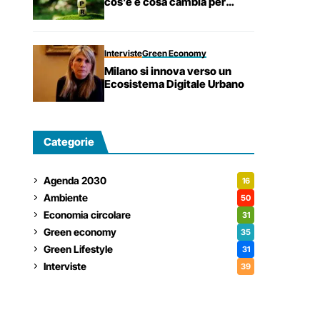
cos’è e cosa cambia per
prodotti e imprese
Interviste
Green Economy
Milano si innova verso un
Ecosistema Digitale Urbano
Categorie
Agenda 2030
16
Ambiente
50
Economia circolare
31
Green economy
35
Green Lifestyle
31
Interviste
39