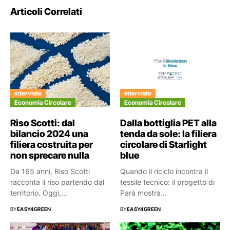
Articoli Correlati
Interviste
Interviste
Economia Circolare
Economia Circolare
Riso Scotti: dal
Dalla bottiglia PET alla
bilancio 2024 una
tenda da sole: la filiera
filiera costruita per
circolare di Starlight
non sprecare nulla
blue
Da 165 anni, Riso Scotti
Quando il riciclo incontra il
racconta il riso partendo dal
tessile tecnico: il progetto di
territorio. Oggi,...
Parà mostra...
BY
EASY4GREEN
BY
EASY4GREEN