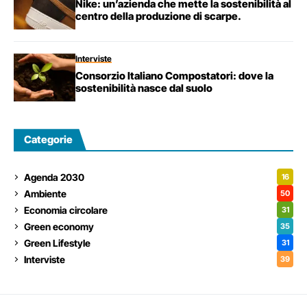
Nike: un’azienda che mette la sostenibilità al
centro della produzione di scarpe.
Interviste
Consorzio Italiano Compostatori: dove la
sostenibilità nasce dal suolo
Categorie
Agenda 2030
16
Ambiente
50
Economia circolare
31
Green economy
35
Green Lifestyle
31
Interviste
39