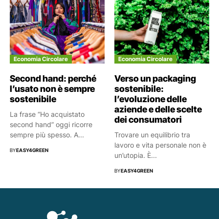
Economia Circolare
Economia Circolare
Second hand: perché
Verso un packaging
l’usato non è sempre
sostenibile:
sostenibile
l’evoluzione delle
aziende e delle scelte
La frase “Ho acquistato
dei consumatori
second hand” oggi ricorre
sempre più spesso. A...
Trovare un equilibrio tra
lavoro e vita personale non è
BY
EASY4GREEN
un’utopia. È...
BY
EASY4GREEN