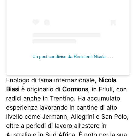
U
n post condiviso da Resistenti Nicola Biasi (@resistentinicolabiasi)
Enologo di fama internazionale,
Nicola
Biasi
è originario di
Cormons
, in Friuli, con
radici anche in Trentino. Ha accumulato
esperienza lavorando in cantine di alto
livello come Jermann, Allegrini e San Polo,
oltre a periodi di lavoro all’estero in
Australia e in Sud Africa. È noto per la sua