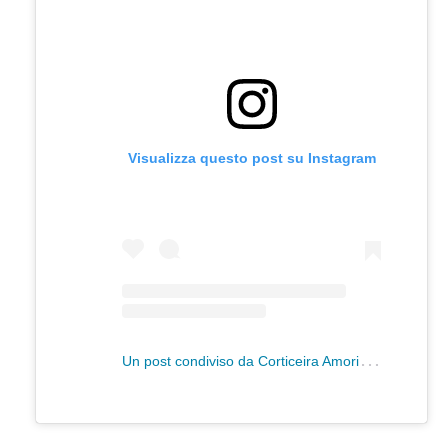
Visualizza questo post su Instagram
U
n post condiviso da Corticeira Amorim (@amorimcork)