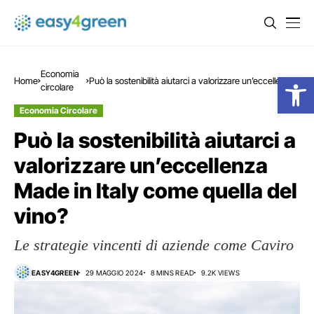
Economia
Open
Home
Può la sostenibilità aiutarci a valorizzare un’eccellenza
circolare
Made in Italy come quella del vino?
Economia Circolare
Può la sostenibilità aiutarci a
valorizzare un’eccellenza
Made in Italy come quella del
vino?
Le strategie vincenti di aziende come Caviro
EASY4GREEN
29 MAGGIO 2024
8 MINS READ
9.2K VIEWS