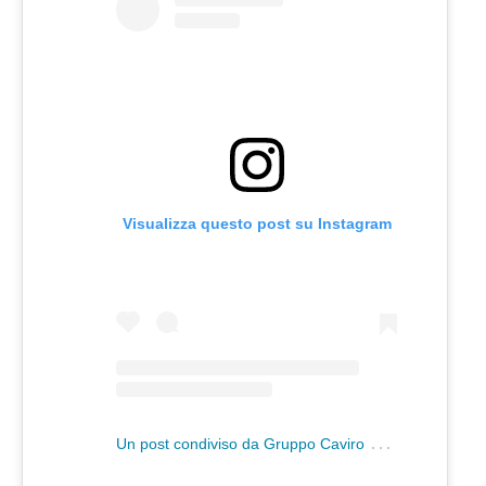
Visualizza questo post su Instagram
U
n post condiviso da Gruppo Caviro (@gruppocaviro)