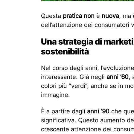
Questa
pratica
non
è
nuova
, ma 
dell’attenzione dei consumatori v
Una strategia di market
sostenibilità
Nel corso degli anni, l’evoluzion
interessante. Già negli
anni ’60
,
colori più “verdi”, anche se in m
immagine.
È a partire dagli
anni ’90
che ques
significativa. Questo aumento de
crescente attenzione dei consuma