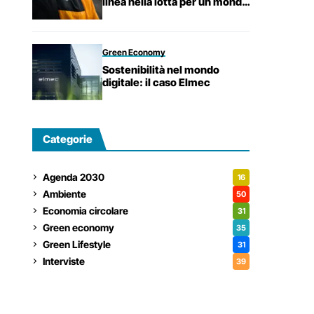
linea nella lotta per un mondo
più sostenibile.
Green Economy
Sostenibilità nel mondo
digitale: il caso Elmec
Categorie
Agenda 2030
16
Ambiente
50
Economia circolare
31
Green economy
35
Green Lifestyle
31
Interviste
39