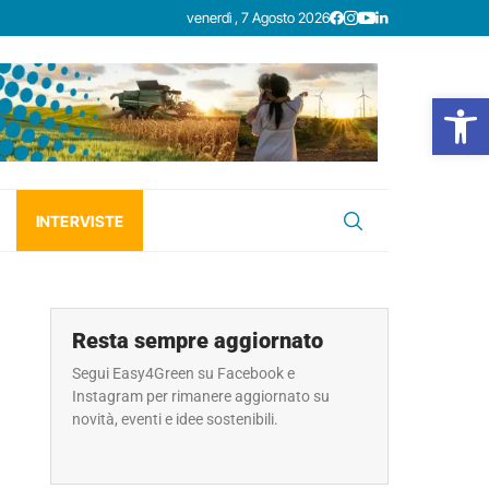
venerdì , 7 Agosto 2026
Open
INTERVISTE
Resta sempre aggiornato
Segui Easy4Green su Facebook e
Instagram per rimanere aggiornato su
novità, eventi e idee sostenibili.