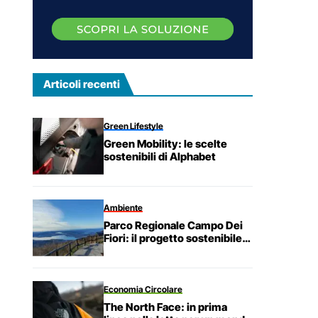
Articoli recenti
Green Lifestyle
Green Mobility: le scelte
sostenibili di Alphabet
Ambiente
Parco Regionale Campo Dei
Fiori: il progetto sostenibile
che tutela la cultura e la
biodiversità
Economia Circolare
The North Face: in prima