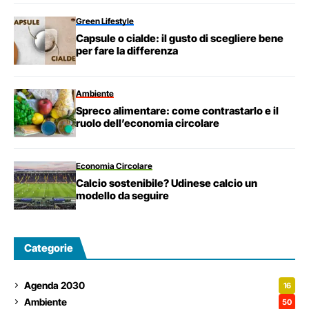
Green Lifestyle
Capsule o cialde: il gusto di scegliere bene
per fare la differenza
Ambiente
Spreco alimentare: come contrastarlo e il
ruolo dell’economia circolare
Economia Circolare
Calcio sostenibile? Udinese calcio un
modello da seguire
Categorie
Agenda 2030
16
Ambiente
50