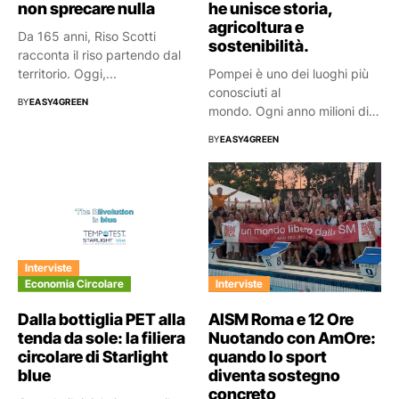
non sprecare nulla
he unisce storia,
agricoltura e
Da 165 anni, Riso Scotti
sostenibilità.
racconta il riso partendo dal
territorio. Oggi,...
Pompei è uno dei luoghi più
conosciuti al
BY
EASY4GREEN
mondo. Ogni anno milioni di
persone attraversano...
BY
EASY4GREEN
Interviste
Economia Circolare
Interviste
Dalla bottiglia PET alla
AISM Roma e 12 Ore
tenda da sole: la filiera
Nuotando con AmOre:
circolare di Starlight
quando lo sport
blue
diventa sostegno
concreto