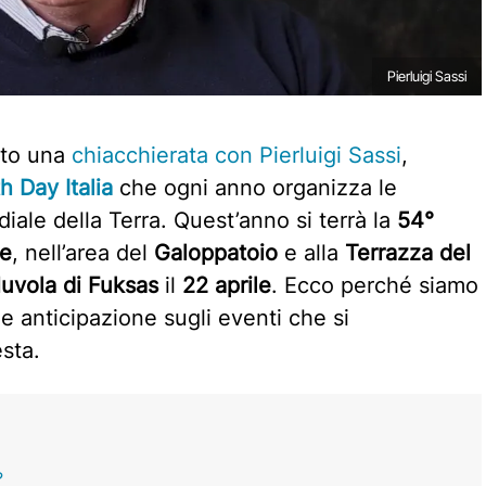
Pierluigi Sassi
vuto una
chiacchierata con Pierluigi Sassi
,
h Day Italia
che ogni anno organizza le
iale della Terra. Quest’anno si terrà la
54°
se
, nell’area del
Galoppatoio
e alla
Terrazza del
uvola di Fuksas
il
22 aprile
. Ecco perché siamo
e anticipazione sugli eventi che si
esta.
?