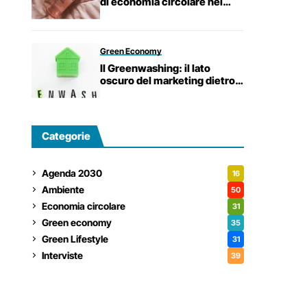
di economia circolare nel
settore cosmetico.
Green Economy
Il Greenwashing: il lato
oscuro del marketing dietro
le affermazioni di
sostenibilità.
Categorie
Agenda 2030
16
Ambiente
50
Economia circolare
31
Green economy
35
Green Lifestyle
31
Interviste
39