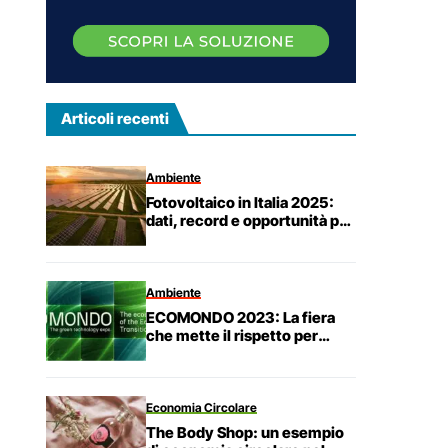
Articoli recenti
Ambiente
Fotovoltaico in Italia 2025:
dati, record e opportunità per
famiglie e imprese
Ambiente
ECOMONDO 2023: La fiera
che mette il rispetto per
l’ambiente al primo posto
Economia Circolare
The Body Shop: un esempio