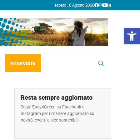
sabato , 8 Agosto 2026
Open
INTERVISTE
Resta sempre aggiornato
Segui Easy4Green su Facebook e
Instagram per rimanere aggiornato su
novità, eventi e idee sostenibili.