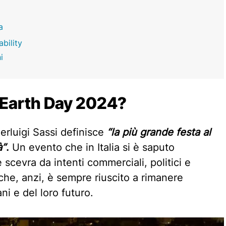
a
ability
i
l’Earth Day 2024?
rluigi Sassi definisce
“la più grande festa al
à
”
.
Un evento che in Italia si è saputo
 scevra da intenti commerciali, politici e
 che, anzi, è sempre riuscito a rimanere
ni e del loro futuro.