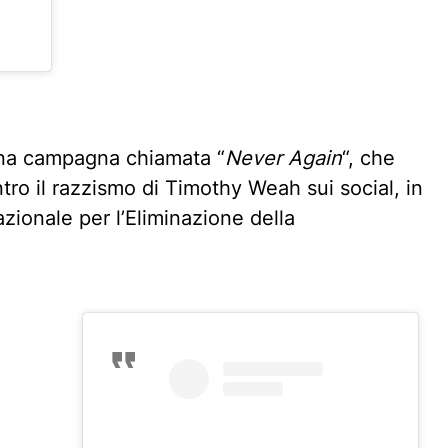
U
s)
una campagna chiamata “
Never Again
“, che
ro il razzismo di Timothy Weah sui social, in
zionale per l’Eliminazione della