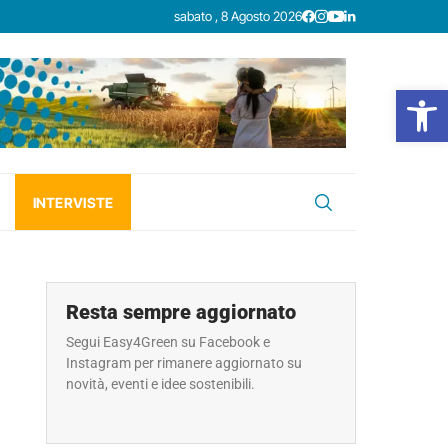
sabato , 8 Agosto 2026
Open
INTERVISTE
Resta sempre aggiornato
Segui Easy4Green su Facebook e
Instagram per rimanere aggiornato su
novità, eventi e idee sostenibili.