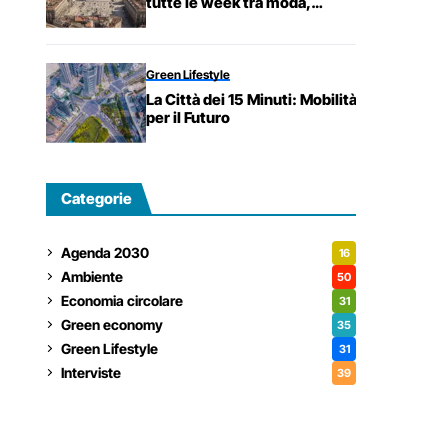
tutte le week tra moda,
sostenibilità e beauty
Green Lifestyle
La Città dei 15 Minuti: Mobilità Sostenibile
per il Futuro
Categorie
Agenda 2030
16
Ambiente
50
Economia circolare
31
Green economy
35
Green Lifestyle
31
Interviste
39