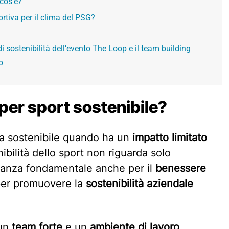
 cos’è?
rtiva per il clima del PSG?
 sostenibilità dell’evento The Loop e il team building
p
per sport sostenibile?
ata sostenibile quando ha un
impatto limitato
nibilità dello sport non riguarda solo
rtanza fondamentale anche per il
benessere
er promuovere la
sostenibilità aziendale
 un
team forte
e un
ambiente di lavoro