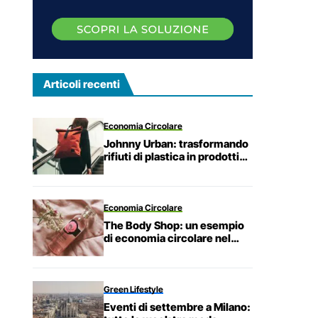
Articoli recenti
Economia Circolare
Johnny Urban: trasformando
rifiuti di plastica in prodotti
sostenibili.
Economia Circolare
The Body Shop: un esempio
di economia circolare nel
settore cosmetico.
Green Lifestyle
Eventi di settembre a Milano: