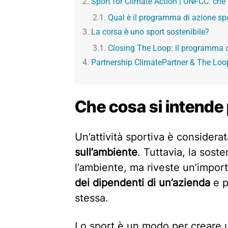
Sport for Climate Action | UNFCC: che
Qual è il programma di azione spo
La corsa è uno sport sostenibile?
Closing The Loop: il programma di
Partnership ClimatePartner & The Loo
Che cosa si intende 
Un’attività sportiva è consider
sull’ambiente
. Tuttavia, la soste
l’ambiente, ma riveste un’impo
dei dipendenti di un’azienda
e p
stessa.
Lo sport è un modo per creare