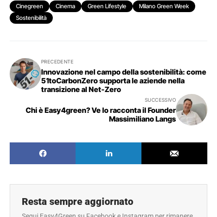
Cinegreen
Cinema
Green Lifestyle
Milano Green Week
Sostenibilità
PRECEDENTE
Innovazione nel campo della sostenibilità: come
51toCarbonZero supporta le aziende nella
transizione al Net-Zero
SUCCESSIVO
Chi è Easy4green? Ve lo racconta il Founder
Massimiliano Langs
Resta sempre aggiornato
Segui Easy4Green su Facebook e Instagram per rimanere