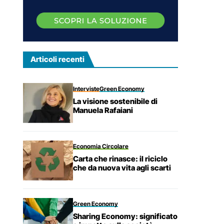
Articoli recenti
Interviste
Green Economy
La visione sostenibile di
Manuela Rafaiani
Economia Circolare
Carta che rinasce: il riciclo
che da nuova vita agli scarti
Green Economy
Sharing Economy: significato