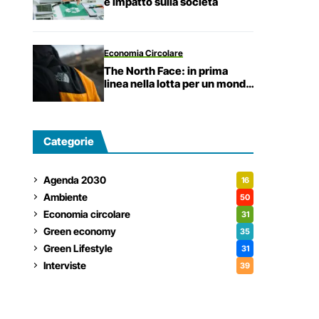
e impatto sulla società
Economia Circolare
The North Face: in prima
linea nella lotta per un mondo
più sostenibile.
Categorie
Agenda 2030
16
Ambiente
50
Economia circolare
31
Green economy
35
Green Lifestyle
31
Interviste
39