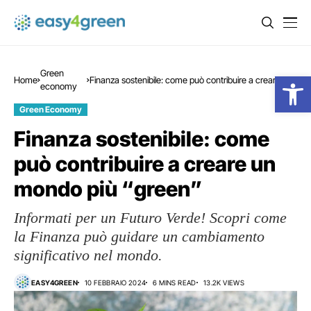
Green
Open
Home
Finanza sostenibile: come può contribuire a creare un
economy
mondo più “green”
Green Economy
Finanza sostenibile: come
può contribuire a creare un
mondo più “green”
Informati per un Futuro Verde! Scopri come
la Finanza può guidare un cambiamento
significativo nel mondo.
EASY4GREEN
10 FEBBRAIO 2024
6 MINS READ
13.2K VIEWS