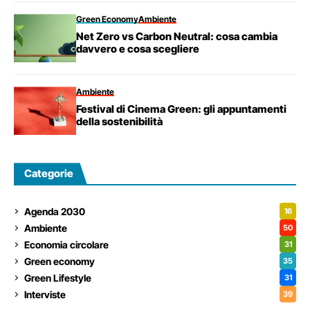
Green Economy
Ambiente
Net Zero vs Carbon Neutral: cosa cambia
davvero e cosa scegliere
Ambiente
Festival di Cinema Green: gli appuntamenti
della sostenibilità
Categorie
Agenda 2030
16
Ambiente
50
Economia circolare
31
Green economy
35
Green Lifestyle
31
Interviste
39