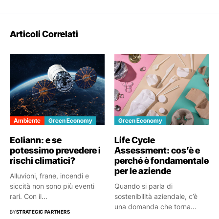
Articoli Correlati
Ambiente
Green Economy
Green Economy
Eoliann: e se
Life Cycle
potessimo prevedere i
Assessment: cos’è e
rischi climatici?
perché è fondamentale
per le aziende
Alluvioni, frane, incendi e
siccità non sono più eventi
Quando si parla di
rari. Con il...
sostenibilità aziendale, c’è
una domanda che torna
BY
STRATEGIC PARTNERS
spesso:...