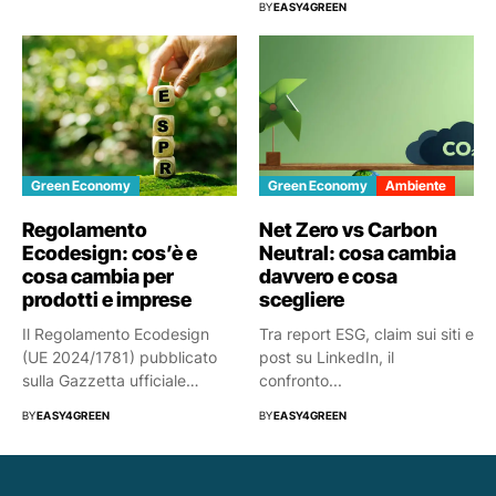
BY
EASY4GREEN
Green Economy
Green Economy
Ambiente
Regolamento
Net Zero vs Carbon
Ecodesign: cos’è e
Neutral: cosa cambia
cosa cambia per
davvero e cosa
prodotti e imprese
scegliere
Il Regolamento Ecodesign
Tra report ESG, claim sui siti e
(UE 2024/1781) pubblicato
post su LinkedIn, il
sulla Gazzetta ufficiale
confronto...
dell’Unione europea a...
BY
EASY4GREEN
BY
EASY4GREEN