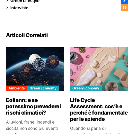
Green Lifestyle
31
Interviste
39
Articoli Correlati
Ambiente
Green Economy
Green Economy
Eoliann: e se
Life Cycle
potessimo prevedere i
Assessment: cos’è e
rischi climatici?
perché è fondamentale
per le aziende
Alluvioni, frane, incendi e
siccità non sono più eventi
Quando si parla di