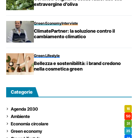
extravergine d’oliva
Green Economy
Interviste
ClimatePartner: la soluzione contro il
cambiamento climatico
Green Lifestyle
Bellezza e sostenibilità: i brand credono
nella cosmetica green
Categorie
Agenda 2030
16
Ambiente
50
Economia circolare
31
Green economy
35