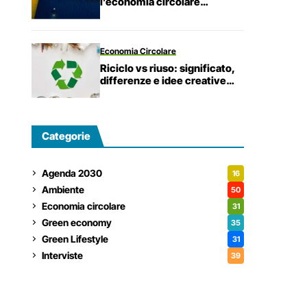
l’economia circolare
attraverso azioni concrete.
Economia Circolare
Riciclo vs riuso: significato,
differenze e idee creative
fai-da-te
Categorie
Agenda 2030
16
Ambiente
50
Economia circolare
31
Green economy
35
Green Lifestyle
31
Interviste
39