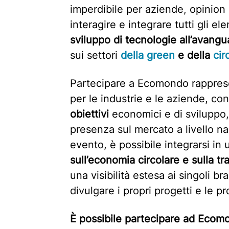
imperdibile per aziende, opinion l
interagire e integrare tutti gli e
sviluppo di tecnologie all’avangu
sui settori
della green
e della
cir
Partecipare a Ecomondo rapprese
per le industrie e le aziende, co
obiettivi
economici e di svilupp
presenza sul mercato a livello na
evento, è possibile integrarsi in
sull’economia circolare e sulla t
una visibilità estesa ai singoli b
divulgare i propri progetti e le p
È possibile partecipare ad Ecom