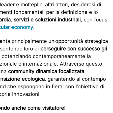
eader e molteplici altri attori, desiderosi di
lementi fondamentali per la definizione e lo
ardia
,
servizi e soluzioni industriali
, con focus
cular economy
.
nta principalmente un’opportunità strategica
nsentendo loro di
perseguire con successo gli
o, potenziando contemporaneamente la
zionale e internazionale. Attraverso questo
 una
community dinamica focalizzata
ransizione ecologica
, garantendo al contempo
rand che espongono in fiera, con l’obiettivo di
roprie innovazioni.
ondo anche come visitatore!