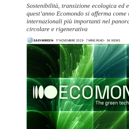
Sostenibilità, transizione ecologica ed
quest’anno Ecomondo si afferma come u
internazionali più importanti nel pano
circolare e rigenerativa
EASY4GREEN
17 NOVEMBRE 2023
7 MINS READ
5K VIEWS