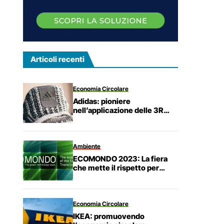
Articoli recenti
Economia Circolare
Adidas: pioniere
nell’applicazione delle 3R
all’industria
dell’abbigliamento
Ambiente
ECOMONDO 2023: La fiera
che mette il rispetto per
l’ambiente al primo posto
Economia Circolare
IKEA: promuovendo