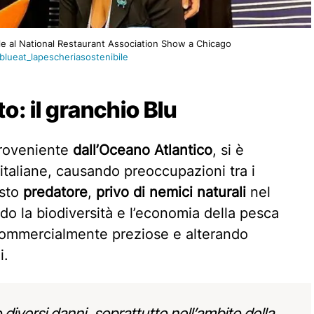
le al National Restaurant Association Show a Chicago
blueat_lapescheriasostenibile
o: il granchio Blu
 proveniente
dall’Oceano Atlantico
, si è
italiane, causando preoccupazioni tra i
esto
predatore
,
privo di nemici naturali
nel
 la biodiversità e l’economia della pesca
 commercialmente preziose e alterando
i.
 diversi danni, soprattutto nell’ambito della