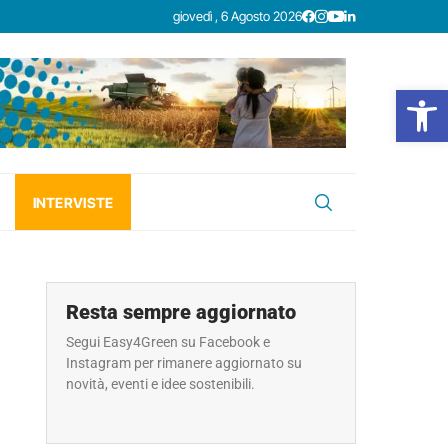
giovedì , 6 Agosto 2026
Open
INTERVISTE
Resta sempre aggiornato
Segui Easy4Green su Facebook e
Instagram per rimanere aggiornato su
novità, eventi e idee sostenibili.