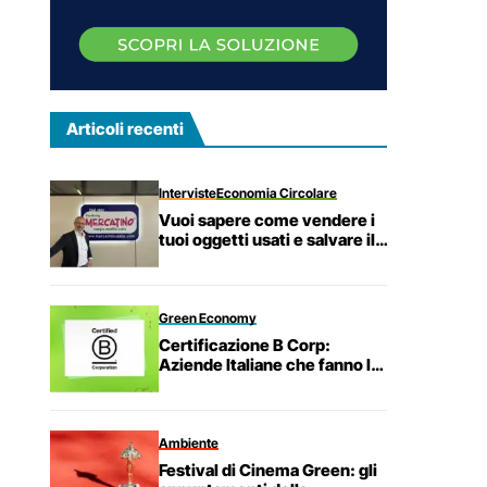
Articoli recenti
Interviste
Economia Circolare
Vuoi sapere come vendere i
tuoi oggetti usati e salvare il
Pianeta? Ecco la formula
vincente di Mercatino
Franchising!
Green Economy
Certificazione B Corp:
Aziende Italiane che fanno la
differenza
Ambiente
Festival di Cinema Green: gli