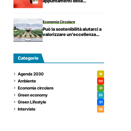
appuntamenti della
sostenibilità
Economia Circolare
Può la sostenibilità aiutarci a
valorizzare un’eccellenza
Made in Italy come quella del
vino?
Categorie
Agenda 2030
16
Ambiente
50
Economia circolare
31
Green economy
35
Green Lifestyle
31
Interviste
39