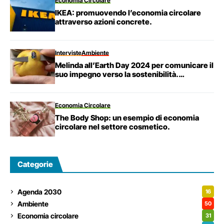
Economia Circolare
IKEA: promuovendo l’economia circolare
attraverso azioni concrete.
Interviste
Ambiente
Melinda all’Earth Day 2024 per comunicare il
suo impegno verso la sostenibilità.
Un’Intervista esclusiva con Luca Zaglio
Economia Circolare
The Body Shop: un esempio di economia
circolare nel settore cosmetico.
Categorie
Agenda 2030
16
Ambiente
50
Economia circolare
31