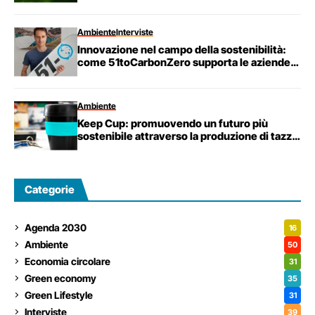
Ambiente
Interviste
Innovazione nel campo della sostenibilità:
come 51toCarbonZero supporta le aziende
nella transizione al Net-Zero
Ambiente
Keep Cup: promuovendo un futuro più
sostenibile attraverso la produzione di tazze
riutilizzabili.
Categorie
Agenda 2030
16
Ambiente
50
Economia circolare
31
Green economy
35
Green Lifestyle
31
Interviste
39