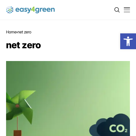
Home
net zero
Open
net zero