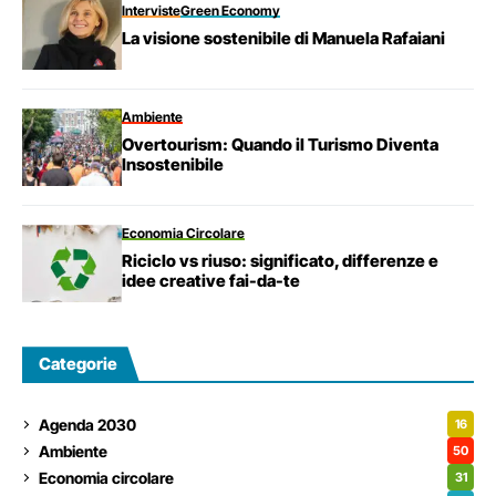
Interviste
Green Economy
La visione sostenibile di Manuela Rafaiani
Ambiente
Overtourism: Quando il Turismo Diventa
Insostenibile
Economia Circolare
Riciclo vs riuso: significato, differenze e
idee creative fai-da-te
Categorie
Agenda 2030
16
Ambiente
50
Economia circolare
31