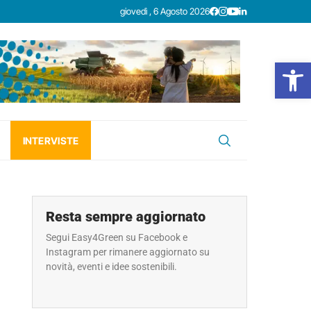
giovedì , 6 Agosto 2026
Open
INTERVISTE
Resta sempre aggiornato
Segui Easy4Green su Facebook e
Instagram per rimanere aggiornato su
novità, eventi e idee sostenibili.