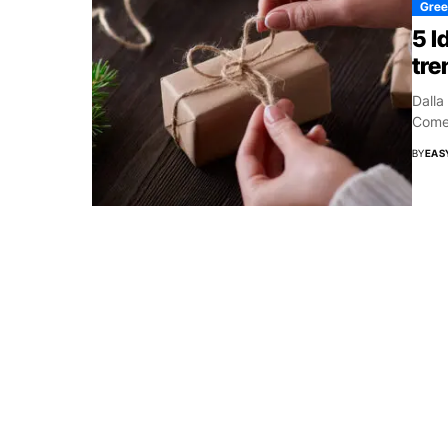
Green
5 I
tre
Dalla
Come 
BY
EAS