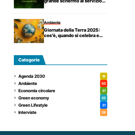
grande schermo al servizio
della consapevolezza
ambientale
Ambiente
Giornata della Terra 2025:
cos’è, quando si celebra e
tutte le iniziative in Italia
Categorie
Agenda 2030
16
Ambiente
50
Economia circolare
31
Green economy
35
Green Lifestyle
31
Interviste
39