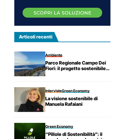
Articoli recenti
Ambiente
Parco Regionale Campo Dei
Fiori: il progetto sostenibile
che tutela la cultura e la
biodiversità
Interviste
Green Economy
La visione sostenibile di
Manuela Rafaiani
Green Economy
“Pillole di Sostenibilità”: il