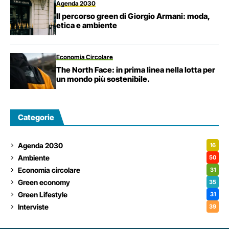
Agenda 2030
Il percorso green di Giorgio Armani: moda,
etica e ambiente
Economia Circolare
The North Face: in prima linea nella lotta per
un mondo più sostenibile.
Categorie
Agenda 2030
16
Ambiente
50
Economia circolare
31
Green economy
35
Green Lifestyle
31
Interviste
39