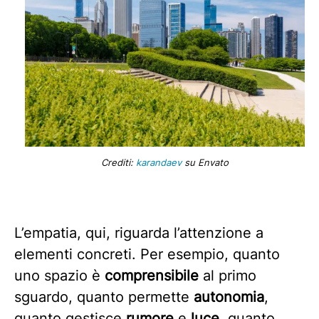
Crediti:
karandaev
su Envato
L’empatia, qui, riguarda l’attenzione a
elementi concreti. Per esempio, quanto
uno spazio è
comprensibile
al primo
sguardo, quanto permette
autonomia
,
quanto gestisce
rumore
e
luce
, quanto