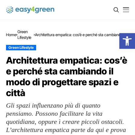
Green
Open
Home
Architettura empatica: cos’è e perché sta cambiando il
Lifestyle
modo di progettare spazi e città
Green Lifestyle
Architettura empatica: cos’è
e perché sta cambiando il
modo di progettare spazi e
città
Gli spazi influenzano più di quanto
pensiamo. Possono facilitare la vita
quotidiana, oppure ì creare piccoli ostacoli.
L’architettura empatica parte da qui e prova