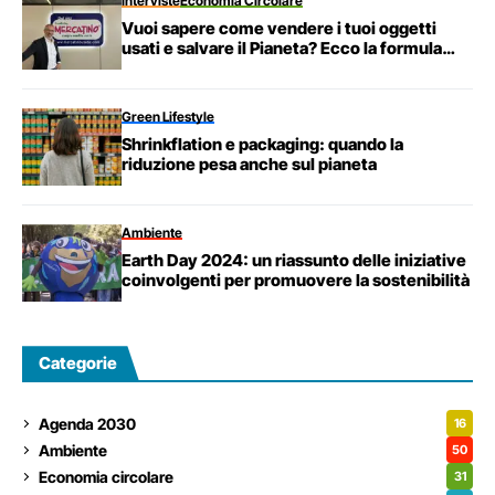
Interviste
Economia Circolare
Vuoi sapere come vendere i tuoi oggetti
usati e salvare il Pianeta? Ecco la formula
vincente di Mercatino Franchising!
Green Lifestyle
Shrinkflation e packaging: quando la
riduzione pesa anche sul pianeta
Ambiente
Earth Day 2024: un riassunto delle iniziative
coinvolgenti per promuovere la sostenibilità
Categorie
Agenda 2030
16
Ambiente
50
Economia circolare
31