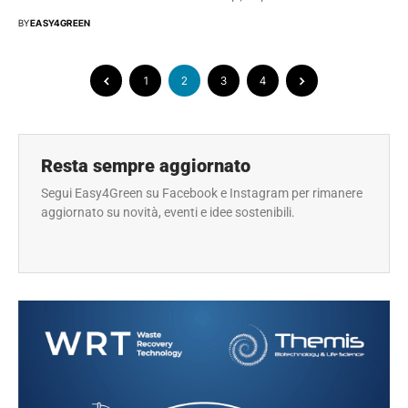
BY
EASY4GREEN
1
2
3
4
Resta sempre aggiornato
Segui Easy4Green su Facebook e Instagram per rimanere
aggiornato su novità, eventi e idee sostenibili.