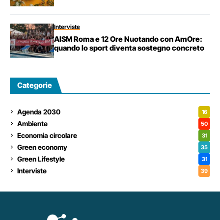
Interviste
AISM Roma e 12 Ore Nuotando con AmOre:
quando lo sport diventa sostegno concreto
Categorie
Agenda 2030
16
Ambiente
50
Economia circolare
31
Green economy
35
Green Lifestyle
31
Interviste
39