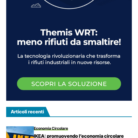
Articoli recenti
Economia Circolare
IKEA: promuovendo l’economia circolare