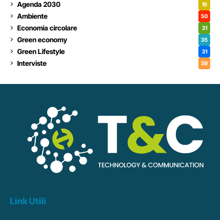
Agenda 2030
16
Ambiente
50
Economia circolare
31
Green economy
35
Green Lifestyle
31
Interviste
39
Link Utili